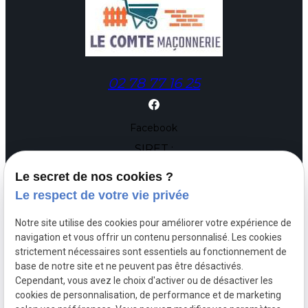
02 78 77 16 25
Facebook
SIRET :
89794264500010
Le secret de nos cookies ?
Le respect de votre vie privée
64 L'Epinay
44290 GUEMENE PENFAO
Notre site utilise des cookies pour améliorer votre expérience de
navigation et vous offrir un contenu personnalisé. Les cookies
Du lundi au vendredi de 8h à 18h
strictement nécessaires sont essentiels au fonctionnement de
Samedi sur rendez vous
base de notre site et ne peuvent pas être désactivés.
Cependant, vous avez le choix d'activer ou de désactiver les
cookies de personnalisation, de performance et de marketing
Mentions légales