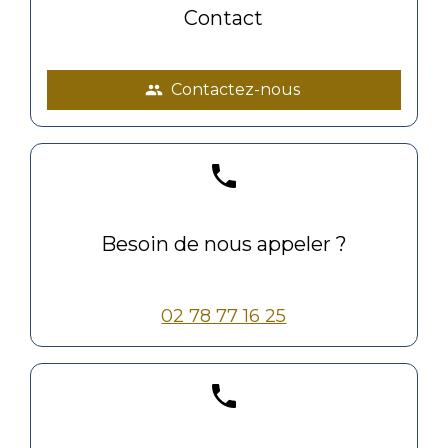
Contact
Contactez-nous
people
phone
Besoin de nous appeler ?
02 78 77 16 25
phone