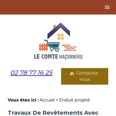
Panneau de gestion des cookies
menu
02 78 77 16 25
Contactez-
people
nous
Vous êtes ici :
Accueil
> Enduit projeté
Travaux De Revêtements Avec